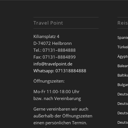
Travel Point
Reis
Kiliansplatz 4
Spani
D-74072 Heilbronn
Türke
Tel.: 07131–8884888
Ägypt
Fax: 07131–8884899
info@travelpoint.de
Balea
Whatsapp: 071318884888
Balti
Öffnungszeiten:
Bulga
Mo-Fr 11:00-18:00 Uhr
Deuts
bzw. nach Vereinbarung
Deuts
Gerne vereinbaren wir auch
Deuts
außerhalb der Öffnungszeiten
Deuts
einen persönlichen Termin.