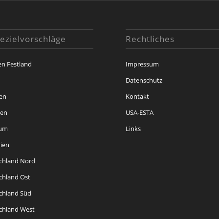
ezielvorschläge
Rechtliches
en Festland
Impressum
i
Datenschutz
en
Kontakt
ren
USA-ESTA
kum
Links
rien
chland Nord
chland Ost
chland Süd
chland West