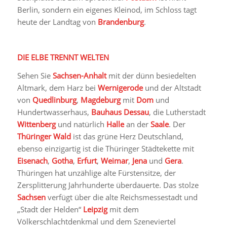
Berlin, sondern ein eigenes Kleinod, im Schloss tagt
heute der Landtag von
Brandenburg
.
DIE ELBE TRENNT WELTEN
Sehen Sie
Sachsen-Anhalt
mit der dünn besiedelten
Altmark, dem Harz bei
Wernigerode
und der Altstadt
von
Quedlinburg
,
Magdeburg
mit
Dom
und
Hundertwasserhaus,
Bauhaus Dessau
, die Lutherstadt
Wittenberg
und natürlich
Halle
an der
Saale
. Der
Thüringer Wald
ist das grüne Herz Deutschland,
ebenso einzigartig ist die Thüringer Städtekette mit
Eisenach
,
Gotha
,
Erfurt
,
Weimar
,
Jena
und
Gera
.
Thüringen hat unzählige alte Fürstensitze, der
Zersplitterung Jahrhunderte überdauerte. Das stolze
Sachsen
verfügt über die alte Reichsmessestadt und
„Stadt der Helden“
Leipzig
mit dem
Völkerschlachtdenkmal und dem Szeneviertel