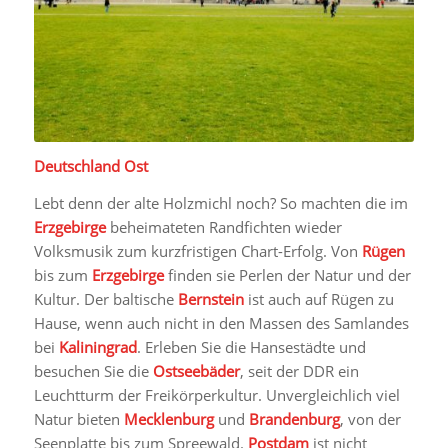
Deutschland Ost
Lebt denn der alte Holzmichl noch? So machten die im
Erzgebirge
beheimateten Randfichten wieder
Volksmusik zum kurzfristigen Chart-Erfolg. Von
Rügen
bis zum
Erzgebirge
finden sie Perlen der Natur und der
Kultur. Der baltische
Bernstein
ist auch auf Rügen zu
Hause, wenn auch nicht in den Massen des Samlandes
bei
Kaliningrad
. Erleben Sie die Hansestädte und
besuchen Sie die
Ostseebäder
, seit der DDR ein
Leuchtturm der Freikörperkultur. Unvergleichlich viel
Natur bieten
Mecklenburg
und
Brandenburg
, von der
Seenplatte bis zum Spreewald.
Postdam
ist nicht