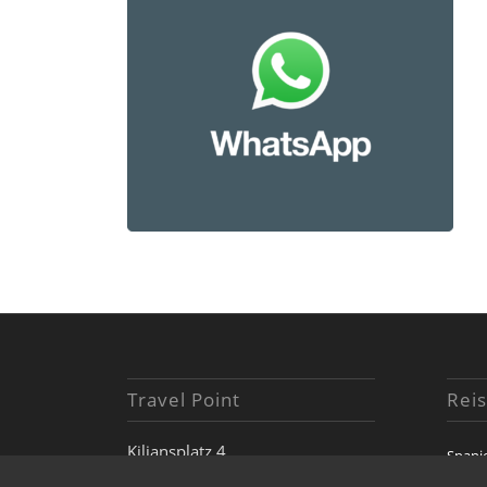
Travel Point
Reis
Kiliansplatz 4
Spani
D-74072 Heilbronn