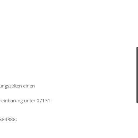
ungszeiten einen
ereinbarung unter 07131-
8884888: