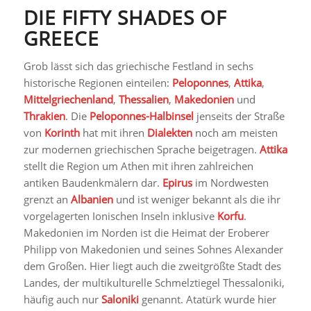
DIE FIFTY SHADES OF
GREECE
Grob lässt sich das griechische Festland in sechs
historische Regionen einteilen:
Peloponnes
,
Attika
,
Mittelgriechenland
,
Thessalien
,
Makedonien
und
Thrakien
. Die
Peloponnes-Halbinsel
jenseits der Straße
von
Korinth
hat mit ihren
Dialekten
noch am meisten
zur modernen griechischen Sprache beigetragen.
Attika
stellt die Region um Athen mit ihren zahlreichen
antiken Baudenkmälern dar.
Epirus
im Nordwesten
grenzt an
Albanien
und ist weniger bekannt als die ihr
vorgelagerten Ionischen Inseln inklusive
Korfu
.
Makedonien im Norden ist die Heimat der Eroberer
Philipp von Makedonien und seines Sohnes Alexander
dem Großen. Hier liegt auch die zweitgrößte Stadt des
Landes, der multikulturelle Schmelztiegel Thessaloniki,
häufig auch nur
Saloniki
genannt. Atatürk wurde hier