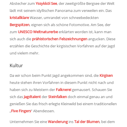
Abstecher zum
Yssykköl See
, der zweitgrößte Bergsee der Welt
lädt mit seinem idyllischen Panorama zum verweilen ein. Das
kristallklare
Wasser, umrandet von schneebedeckten
Bergspitzen
, eignen sich als schöne Fotomotive. Am See, der
zum
UNESCO
Weltnaturerbe
erklärten worden ist, kann man
sich auch die
prähistorischen Felszeichnungen
angucken. Diese
erzählen die Geschichte der kirgisischen Vorfahren auf der Jagd
und vielem mehr.
Kultur
Da wir schon beim Punkt Jagd angekommen sind, die
Kirgisen
heute stehen ihren Vorfahren in diesem Punkt nicht nach und
haben sich zu Meistern der
Falknerei
gemausert. Schauen Sie
sich das
Jagdtalent
der
Steinfalken
doch einmal genau an und
genießen Sie das frisch erlegte Kleinwild bei einem traditionellen
„
Five Fingers
“ Abendessen.
Unternehmen Sie eine
Wanderung
ins
Tal der Blumen
, bei dem