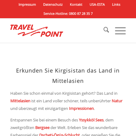
Impressum
Datenschutz
Kontakt
USA-ESTA
Links
Service-Hotline: 0800 87 28 35 7
Erkunden Sie Kirgisistan das Land in
Mittelasien
Haben Sie schon einmal von Kirgisistan gehört? Das Land in
Mittelasien
ist ein Land voller schöner, teils unberührter
Natur
und überzeugt mit einzigartigen
Impressionen
.
Entspannen Sie bei einem Besuch des
Yssykköl Sees
, dem
zweitgrößten
Bergsee
der Welt. Erleben Sie das wunderbare
Farbenspiel der
Dscheti-Ögüs-Schlucht
, oder genießen Sie die