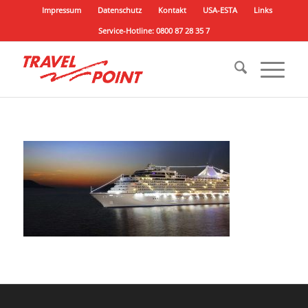
Impressum
Datenschutz
Kontakt
USA-ESTA
Links
Service-Hotline: 0800 87 28 35 7