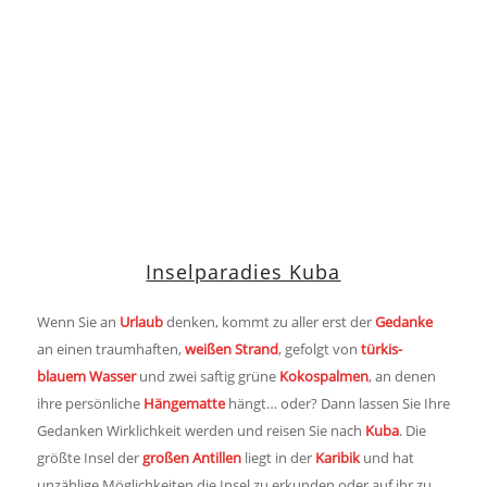
Inselparadies Kuba
Wenn Sie an
Urlaub
denken, kommt zu aller erst der
Gedanke
an einen traumhaften,
weißen Strand
, gefolgt von
türkis-
blauem Wasser
und zwei saftig grüne
Kokospalmen
, an denen
ihre persönliche
Hängematte
hängt… oder? Dann lassen Sie Ihre
Gedanken Wirklichkeit werden und reisen Sie nach
Kuba
. Die
größte Insel der
großen Antillen
liegt in der
Karibik
und hat
unzählige Möglichkeiten die Insel zu erkunden oder auf ihr zu