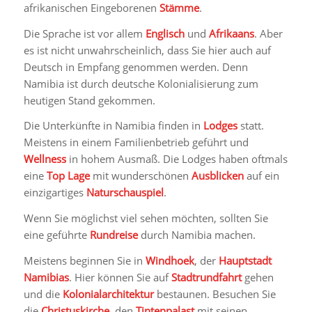
afrikanischen Eingeborenen
Stämme
.
Die Sprache ist vor allem
Englisch
und
Afrikaans
. Aber
es ist nicht unwahrscheinlich, dass Sie hier auch auf
Deutsch in Empfang genommen werden. Denn
Namibia ist durch deutsche Kolonialisierung zum
heutigen Stand gekommen.
Die Unterkünfte in Namibia finden in
Lodges
statt.
Meistens in einem Familienbetrieb geführt und
Wellness
in hohem Ausmaß. Die Lodges haben oftmals
eine
Top Lage
mit wunderschönen
Ausblicken
auf ein
einzigartiges
Naturschauspiel
.
Wenn Sie möglichst viel sehen möchten, sollten Sie
eine geführte
Rundreise
durch Namibia machen.
Meistens beginnen Sie in
Windhoek
, der
Hauptstadt
Namibias
. Hier können Sie auf
Stadtrundfahrt
gehen
und die
Kolonialarchitektur
bestaunen. Besuchen Sie
die
Christuskirche
, den
Tintenpalast
mit seinen