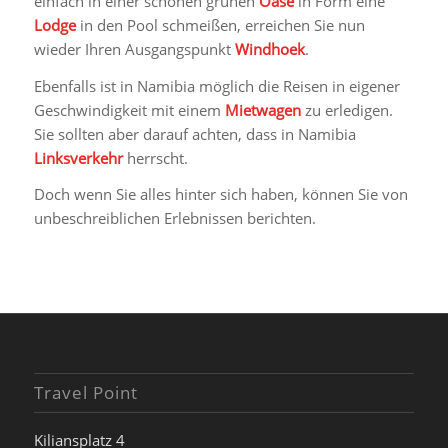
einfach in einer schönen grünen
Oase
in Form eine
Lodge
in den Pool schmeißen, erreichen Sie nun
wieder Ihren Ausgangspunkt
Windhoek
.
Ebenfalls ist in Namibia möglich die Reisen in eigener
Geschwindigkeit mit einem
Mietwagen
zu erledigen.
Sie sollten aber darauf achten, dass in Namibia
Linksverkehr
herrscht.
Doch wenn Sie alles hinter sich haben, können Sie von
unbeschreiblichen Erlebnissen berichten.
Travel Point
Kiliansplatz 4