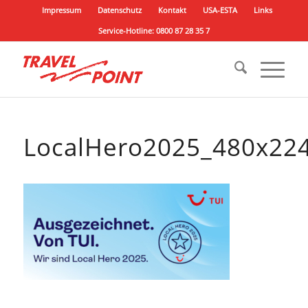
Impressum
Datenschutz
Kontakt
USA-ESTA
Links
Service-Hotline: 0800 87 28 35 7
LocalHero2025_480x22