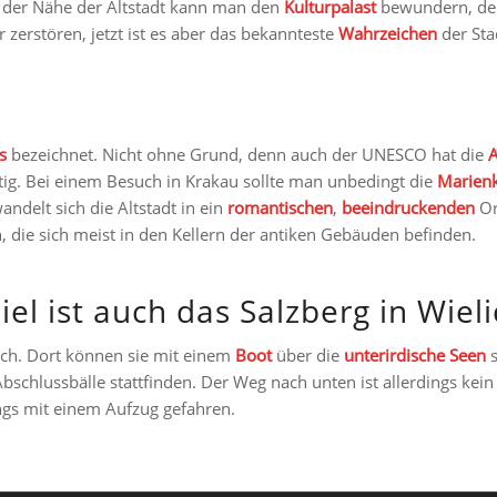
n der Nähe der Altstadt kann man den
Kulturpalast
bewundern, der
 zerstören, jetzt ist es aber das bekannteste
Wahrzeichen
der Sta
s
bezeichnet. Nicht ohne Grund, denn auch der UNESCO hat die
A
rtig. Bei einem Besuch in Krakau sollte man unbedingt die
Marienk
andelt sich die Altstadt in ein
romantischen
,
beeindruckenden
Or
n, die sich meist in den Kellern der antiken Gebäuden befinden.
iel ist auch das Salzberg in Wieli
lich. Dort können sie mit einem
Boot
über die
unterirdische
Seen
s
bschlussbälle stattfinden. Der Weg nach unten ist allerdings kein 
ngs mit einem Aufzug gefahren.