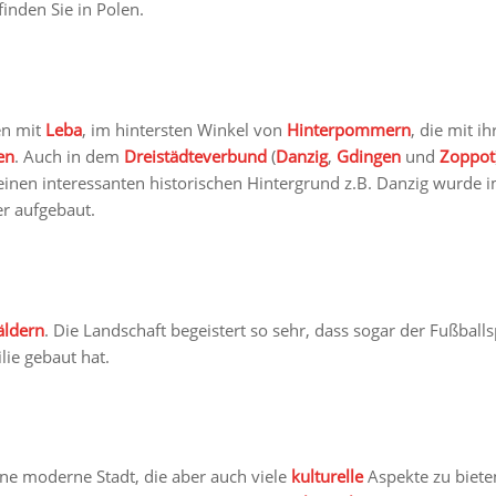
 finden Sie in Polen.
en mit
Leba
, im hintersten Winkel von
Hinterpommern
, die mit 
en
. Auch in dem
Dreistädteverbund
(
Danzig
,
Gdingen
und
Zoppot
einen interessanten historischen Hintergrund z.B. Danzig wurde i
er aufgebaut.
ldern
. Die Landschaft begeistert so sehr, dass sogar der Fußball
lie gebaut hat.
ne moderne Stadt, die aber auch viele
kulturelle
Aspekte zu biete