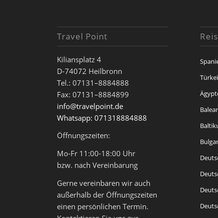
Travel Point
Reis
Kiliansplatz 4
Spani
D-74072 Heilbronn
Türke
Tel.: 07131–8884888
Ägypt
Fax: 07131–8884899
info@travelpoint.de
Balea
Whatsapp: 071318884888
Balti
Öffnungszeiten:
Bulga
Mo-Fr 11:00-18:00 Uhr
Deuts
bzw. nach Vereinbarung
Deuts
Gerne vereinbaren wir auch
Deuts
außerhalb der Öffnungszeiten
Deuts
einen persönlichen Termin.
Kontaktieren Sie uns zur