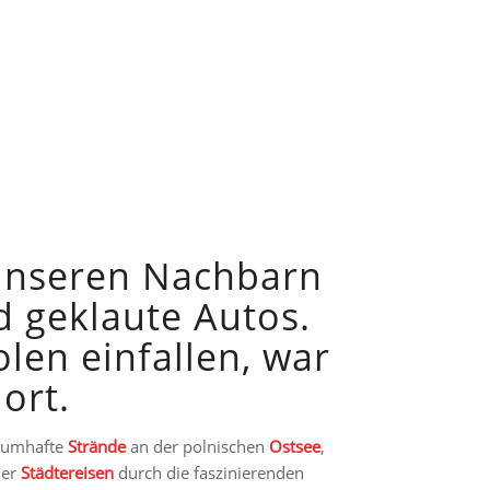
unseren Nachbarn
d geklaute Autos.
en einfallen, war
ort.
raumhafte
Strände
an der polnischen
Ostsee
,
der
Städtereisen
durch die faszinierenden