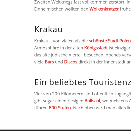
Zweiten Weltkriegs fast vollkommen zerstört. I
Einheimischen wollten den
Wolkenkratzer
früher
Krakau
Krakau – von vielen als die
schönste Stadt Polen
Atmosphäre in der alten
Königsstadt
ist einziga
das alte jüdische Viertel, besuchen. Abends verw
viele
Bars
und
Discos
direkt in der Innenstadt a
Ein beliebtes Touristenz
Vier von 200 Kilometern sind öffentlich zugäng
gibt sogar einen riesigen
Ballsaal
, wo meistens A
führen
800 Stufen
. Nach oben wird man allerdi