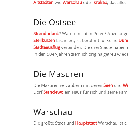
Altstädten
wie
Warschau
oder
Krakau
, das alles
Die Ostsee
Strandurlaub
? Warum nicht in Polen? Angefang
Steilküsten
fasziniert, ist berühmt für seine
Dün
Städteausflug
verbinden. Die drei Städte haben 
in den 50er-Jahren ziemlich originalgetreu wied
Die Masuren
Die Masuren verzaubern mit deren
Seen
und
Wä
Dorf
Stanclewo
ein Haus für sich und seine Fami
Warschau
Die größte Stadt und
Hauptstadt
Warschau ist ei