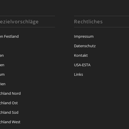
ezielvorschläge
Rechtliches
en Festland
Impressum
i
Datenschutz
en
Kontakt
ren
USA-ESTA
kum
Links
rien
chland Nord
chland Ost
chland Süd
chland West