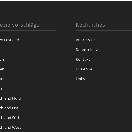
ezielvorschläge
Rechtliches
en Festland
Impressum
i
Datenschutz
en
Kontakt
ren
USA-ESTA
kum
Links
rien
chland Nord
chland Ost
chland Süd
chland West