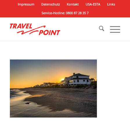
Impressum
Datenschutz
Kontakt
USA-ESTA
Links
Service-Hotline: 0800 87 28 35 7