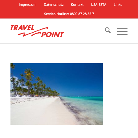
Impressum
Datenschutz
Kontakt
USA-ESTA
Links
Service-Hotline: 0800 87 28 35 7