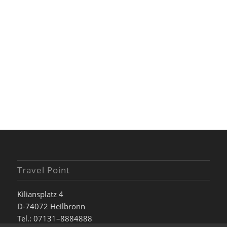
Travel Point
Kiliansplatz 4
D-74072 Heilbronn
Tel.: 07131–8884888