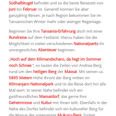
Südhalbkugel
befindet und so die beste Reisezeit von
Juni
bis
Februar
ist. Generell können Sie aber
ganzjährig Reisen. Je nach Region bekommen Sie im
Tansanischen Winter mehr oder weniger Regentage.
Beginnen Sie Ihre
Tansania-Erfahrung
doch mit einer
Rundreise
auf dem Festland. Hierzu haben Sie die
Möglichkeit in vielen verschiedenen
Nationalparks
Ihr
unvergessliches
Abenteuer
beginnen.
„
Hoch auf dem Kilimandscharo, da liegt im Sommer
noch Schnee
.“, so lauten die Zeilen von Andrea Berg
rund um den
heiligen Berg
der
Massai
. Mit seinen ca.
5895 Metern
Höhe thront der Berg mitten im
Kilimanjaro Nationalpark
und ist die Reise dort hin alle
Mal wert. In seiner Nähe befindet sich ein
gastfreundliches
Massaidorf
, das gerne Ihre
Geheimnisse
und
Kultur
mit Ihnen teilt. Ebenfalls in der
Nähe des Dorfes befindet sich ein kultureller Berg für
die Massai der sogenannte
Mukuru-Berg
. Früher