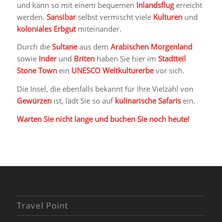
und kann so mit einem bequemen
Inlandsflug
erreicht
werden.
Sansibar
selbst vermischt viele
Kulturen
und
koloniales
Erbgut
miteinander.
Durch die
Sultane
aus dem
Arabischen Morgenland
sowie
Inder
und
Briten
haben Sie hier im
Stadtteil
Stone Town
ein
UNESCO Weltkulturerbe
vor sich.
Die Insel, die ebenfalls bekannt für Ihre Vielzahl von
Gewürzen
ist, lädt Sie so auf
kulinarische Safaris
ein.
Warten Sie nicht lange und buchen Sie noch heute!
Travel Point