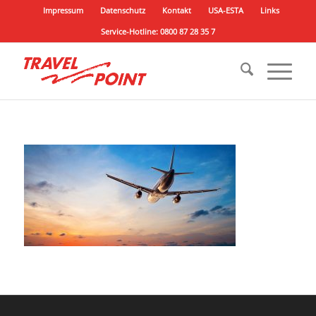
Impressum
Datenschutz
Kontakt
USA-ESTA
Links
Service-Hotline: 0800 87 28 35 7